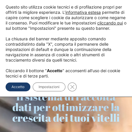
Questo sito utilizza cookie tecnici e di profilazione propri per
offrirti la migliore esperienza. L’
informativa estesa
permette di
CONTATTACI
capire come scegliere i cookie da autorizzare o come negarne
il consenso. Puoi modificare le tue impostazioni
cliccando qui
o
sul bottone "Impostazioni" presente su questo banner.
La chiusura del banner mediante apposito comando
contraddistinto dalla "X", comporta il permanere delle
impostazioni di default e dunque la continuazione della
navigazione in assenza di cookie o altri strumenti di
tracciamento diversi da quelli tecnici.
Cliccando il bottone "
Accetto
" acconsenti all'uso dei cookie
CALFGUIDE
tecnici e di terze parti.
Close GDPR Cookie Banner
Accetto
Impostazioni
Il sistema di raccolta
dati per ottimizzare la
crescita dei tuoi vitelli