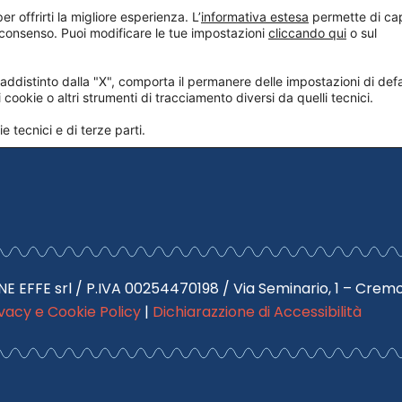
er offrirti la migliore esperienza. L’
informativa estesa
permette di ca
 consenso. Puoi modificare le tue impostazioni
AMO
LA NOSTRA FILOSOFIA
I PRODOTTI
cliccando qui
LA CON
o sul
l tuo primo articolo. Modificalo o eliminalo e quindi inizia 
distinto dalla "X", comporta il permanere delle impostazioni di defa
ookie o altri strumenti di tracciamento diversi da quelli tecnici.
e tecnici e di terze parti.
NE EFFE srl / P.IVA 00254470198 / Via Seminario, 1 – Crem
ivacy e Cookie Policy
|
Dichiarazzione di Accessibilità