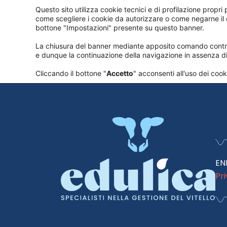
Ciao mondo!
Questo sito utilizza cookie tecnici e di profilazione propri p
come scegliere i cookie da autorizzare o come negarne il
CHI SI
bottone "Impostazioni" presente su questo banner.
Ti diamo il benvenuto in WordPress. Questo è i
La chiusura del banner mediante apposito comando contrad
e dunque la continuazione della navigazione in assenza di c
Cliccando il bottone "
Accetto
" acconsenti all'uso dei cooki
EN
Pr